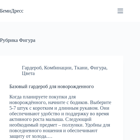
Перейти
к
БемиДресс
сути
Рубрика
Фигура
Гардероб
,
Комбинации
,
Ткани
,
Фигура
,
Цвета
Базовый гардероб для новорожденного
Когда планируете покупки для
новорождённого, начните с бодиков. Выберите
5-7 штук с коротким и длинным рукавом. Они
обеспечивают удобство и поддержку во время
активного роста малыша. Следующий
необходимый предмет – ползунки. Удобны для
повседневного ношения и обеспечивают
защиту от холода.…