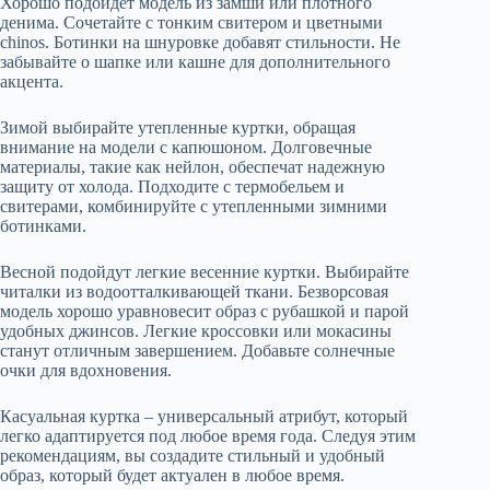
Хорошо подойдет модель из замши или плотного
денима. Сочетайте с тонким свитером и цветными
chinos. Ботинки на шнуровке добавят стильности. Не
забывайте о шапке или кашне для дополнительного
акцента.
Зимой выбирайте утепленные куртки, обращая
внимание на модели с капюшоном. Долговечные
материалы, такие как нейлон, обеспечат надежную
защиту от холода. Подходите с термобельем и
свитерами, комбинируйте с утепленными зимними
ботинками.
Весной подойдут легкие весенние куртки. Выбирайте
читалки из водоотталкивающей ткани. Безворсовая
модель хорошо уравновесит образ с рубашкой и парой
удобных джинсов. Легкие кроссовки или мокасины
станут отличным завершением. Добавьте солнечные
очки для вдохновения.
Касуальная куртка – универсальный атрибут, который
легко адаптируется под любое время года. Следуя этим
рекомендациям, вы создадите стильный и удобный
образ, который будет актуален в любое время.