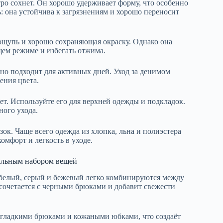
ро сохнет. Он хорошо удерживает форму, что особенно
ь: она устойчива к загрязнениям и хорошо переносит
 ощупь и хорошо сохраняющая окраску. Однако она
щем режиме и избегать отжима.
но подходит для активных дней. Уход за денимом
ения цвета.
ет. Используйте его для верхней одежды и подкладок.
ного ухода.
ок. Чаще всего одежда из хлопка, льна и полиэстера
мфорт и легкость в уходе.
мальным набором вещей
 белый, серый и бежевый легко комбинируются между
 сочетается с черными брюками и добавит свежести
 гладкими брюками и кожаными юбками, что создаёт