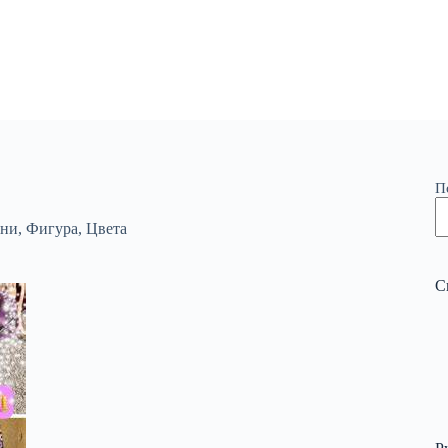
П
ани
,
Фигура
,
Цвета
С