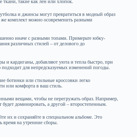
е ткани, такие как лен или хлопок.
футболка и джинсы могут превратиться в модный образ
т же комплект можно осовременить разными
ршенно иначе с разными топами. Примерьте юбку-
ания различных стилей – от делового до
ры и кардиганы, добавляют уюта и тепла быстро, при
но подходит для непредсказуемых изменений погоды.
шие ботинки или стильные кроссовки легко
ти или комфорта в ваш стиль.
нными вещами, чтобы не перегружать образ. Например,
 будет доминировать, а другой – второстепенным.
те их и сохраняйте в специальном альбоме. Это
ь время на утренние сборы.