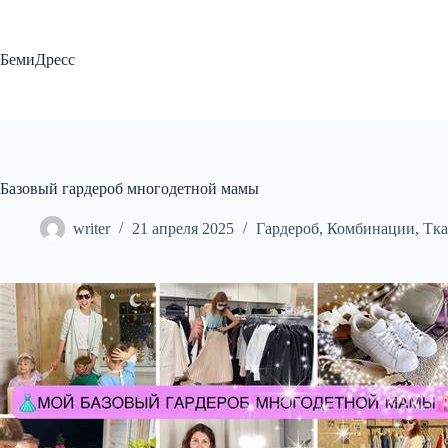
Перейти
к
сути
БемиДресс
Базовый гардероб многодетной мамы
writer
21 апреля 2025
Гардероб
,
Комбинации
,
Тк