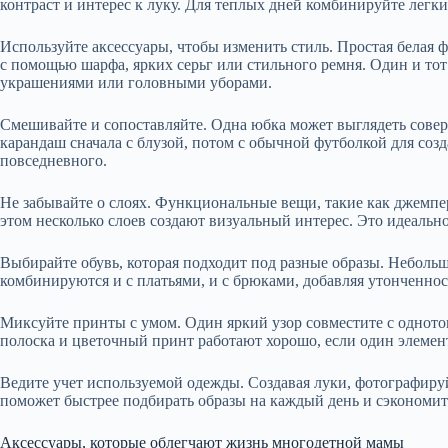
контраст и интерес к луку. Для теплых дней комбинируйте легки
Используйте аксессуары, чтобы изменить стиль. Простая белая 
с помощью шарфа, ярких серьг или стильного ремня. Один и то
украшениями или головными уборами.
Смешивайте и сопоставляйте. Одна юбка может выглядеть сове
карандаш сначала с блузой, потом с обычной футболкой для созд
повседневного.
Не забывайте о слоях. Функциональные вещи, такие как джемпе
этом несколько слоев создают визуальный интерес. Это идеаль
Выбирайте обувь, которая подходит под разные образы. Неболь
комбинируются и с платьями, и с брюками, добавляя утонченнос
Миксуйте принты с умом. Один яркий узор совместите с одното
полоска и цветочный принт работают хорошо, если один элемент
Ведите учет используемой одежды. Создавая луки, фотографируй
поможет быстрее подбирать образы на каждый день и сэкономит
Аксессуары, которые облегчают жизнь многодетной мамы