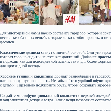
Для многодетной мамы важно составить гардероб, который соче
нескольких базовых вещей, которые легко комбинировать, и не 
фасонов.
Классические джинсы
станут отличной основой. Они универса
которая хорошо сидит и не стесняет движений. Добавьте
просты
и подходят как для повседневной жизни, так и для более форма
для прохладной погоды.
Удобные туники
и
кардиганы
добавят разнообразие в гардероб
важно, когда нужно спешить. Не забывайте о
удобной обуви
: кр
с детьми. Тщательно подбирайте обувь, чтобы сохранять здоровье
Создайте
многофункциональный комплект
с верхней одеждой 
плащ защитят от дождя и ветра. Такие вещи позволяют оставаться
Напоследок, добавьте несколько
аксессуаров
, которые легко ме