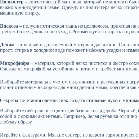
Полиэстер
– синтетический материал, который не мнется и быст
важно в многодетной семье. Одежду из полиэстера легко стират
машинную стирку.
Вискоза
– полусинтетическая ткань из целлюлозы, приятная на
требует более деликатного ухода. Рекомендуется стирать в щадя
Деним
– прочный и долговечный материал для джинс. Он отлич
прост: стирка в холодной воде поможет избежать усадки и измен
Микрофибра
– материал, который легко чистится и быстро сохн
Одежда из микрофибры устойчива к пятнам и требует минималь
Выбирайте материалы с учетом стиля жизни и регулярных нагруз
станет отличным выбором для многодетной мамы, обеспечивая ко
Секреты сочетания одежды: как создать стильные луки с мини
Выбирайте нейтральные цвета для базового гардероба. Черный,
собой и с яркими акцентами. Например, белая рубашка отлично
любому образу.
Играйте с фактурами. Мягкие свитера из шерсти гармонируют с